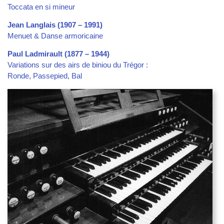
Toccata en si mineur
Jean Langlais (1907 – 1991)
Menuet & Danse armoricaine
Paul Ladmirault (1877 – 1944)
Variations sur des airs de biniou du Trégor :
Ronde, Passepied, Bal