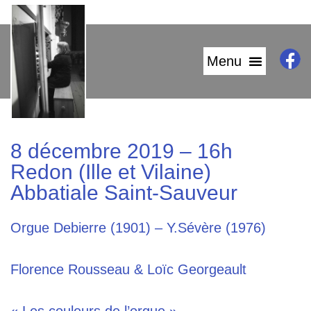
8 décembre 2019 – 16h
Redon (Ille et Vilaine)
Abbatiale Saint-Sauveur
Orgue Debierre (1901) – Y.Sévère (1976)
Florence Rousseau & Loïc Georgeault
« Les couleurs de l’orgue »