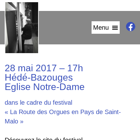
28 mai 2017 – 17h
Hédé-Bazouges
Eglise Notre-Dame
dans le cadre du festival
« La Route des Orgues en Pays de Saint-
Malo »
Découvrez le site du festival